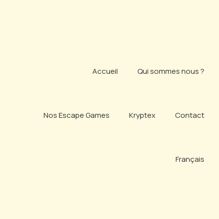
Skip
to
content
Accueil
Qui sommes nous ?
Nos Escape Games
Kryptex
Contact
Français