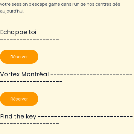
votre session d’escape game dans l’un de nos centres dès
aujourd’hui.
Echappe toi -----------------------------
------------------
Réserver
Vortex Montréal -------------------------
-------------------
Réserver
Find the key -----------------------------
------------------