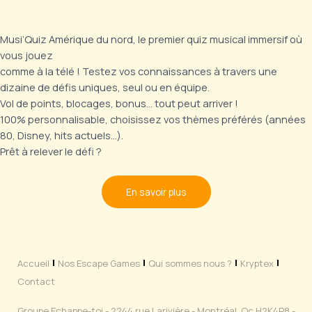
Musi’Quiz Amérique du nord, le premier quiz musical immersif où
vous jouez
comme à la télé ! Testez vos connaissances à travers une
dizaine de défis uniques, seul ou en équipe.
Vol de points, blocages, bonus… tout peut arriver !
100% personnalisable, choisissez vos thèmes préférés (années
80, Disney, hits actuels…).
Prêt à relever le défi ?
En savoir plus
Accueil
Nos Escape Games
Qui sommes nous ?
Kryptex
Contact
Groupe Echappe-toi - 2244 rue Larivière - Montréal, Qc H2K4P8 -